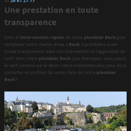
au
26 67 27 77
.
Une prestation en toute
transparence
Suite à l'
intervention rapide
de notre
plombier Bech
pour
remplacer votre chasse d'eau à
Bech
, il procédera à une
totale transparence dans son intervention et l'application du
tarif ! Avec notre
plombier Bech
, pas d'arnaque, vous payez
le tarif convenu sur le devis ! Alors n'attendez plus pour nous
contacter et profiter du savoir-faire de notre
plombier
Bech
!