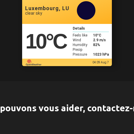
Luxembourg, LU
clear sky
Details
10
°C
Feels like
10
°C
Wind
2.9 m/s
Humidity
82%
Precip
Pressure
1023 hPa
04:09 Aug 7
pouvons vous aider, contactez-