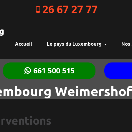
26 67 27 77
g
Accueil
Le pays du Luxembourg
Nos 
661 500 515
embourg Weimershof
erventions