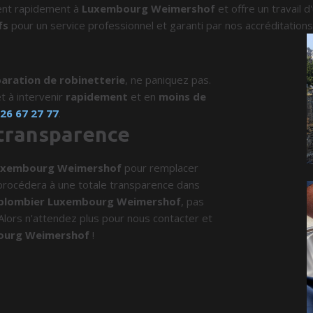
ent rapidement à
Luxembourg Weimershof
et offre un travail 
fs
pour un service professionnel et garanti par nos accréditation
aration de robinetterie
, ne paniquez pas.
t à intervenir
rapidement
et en
moins de
u
26 67 27 77
.
 transparence
uxembourg Weimershof
pour remplacer
l procédera à une totale transparence dans
plombier Luxembourg Weimershof
, pas
 Alors n'attendez plus pour nous contacter et
ourg Weimershof
!