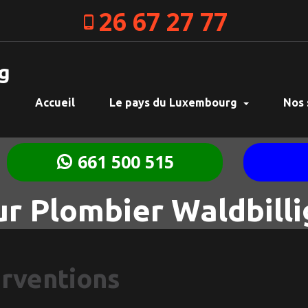
26 67 27 77
g
Accueil
Le pays du Luxembourg
Nos 
661 500 515
r Plombier Waldbilli
erventions