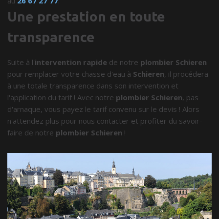
au
26 67 27 77
.
Une prestation en toute
transparence
Suite à l'
intervention rapide
de notre
plombier Schieren
pour remplacer votre chasse d'eau à
Schieren
, il procédera
à une totale transparence dans son intervention et
l'application du tarif ! Avec notre
plombier Schieren
, pas
d'arnaque, vous payez le tarif convenu sur le devis ! Alors
n'attendez plus pour nous contacter et profiter du savoir-
faire de notre
plombier Schieren
!