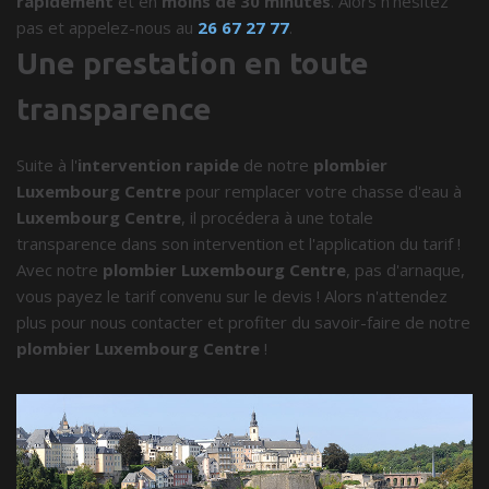
rapidement
et en
moins de 30 minutes
. Alors n'hésitez
pas et appelez-nous au
26 67 27 77
.
Une prestation en toute
transparence
Suite à l'
intervention rapide
de notre
plombier
Luxembourg Centre
pour remplacer votre chasse d'eau à
Luxembourg Centre
, il procédera à une totale
transparence dans son intervention et l'application du tarif !
Avec notre
plombier Luxembourg Centre
, pas d'arnaque,
vous payez le tarif convenu sur le devis ! Alors n'attendez
plus pour nous contacter et profiter du savoir-faire de notre
plombier Luxembourg Centre
!