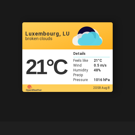
Luxembourg, LU
broken clouds
Details
21
°C
Feels like
21
°C
Wind
0.5 m/s
Humidity
48%
Precip
Pressure
1016 hPa
20:58 Aug 8