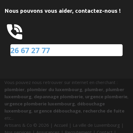
Nous pouvons vous aider, contactez-nous !
26 67 27 77
Vous pouvez nous retrouver sur internet en cherchant :
plombier
,
plombier du luxembourg
,
plumber
,
plumber
luxembourg
,
depannage plomberie
,
urgence plomberie
,
urgence plomberie luxembourg
,
débouchage
luxembourg
,
urgence débouchage
,
recherche de fuite
etc...
Artisans & Co ©
2026
|
Accueil
|
La ville de Luxembourg
|
Nos services
|
Assurances
|
Recrutement
|
Contact
|