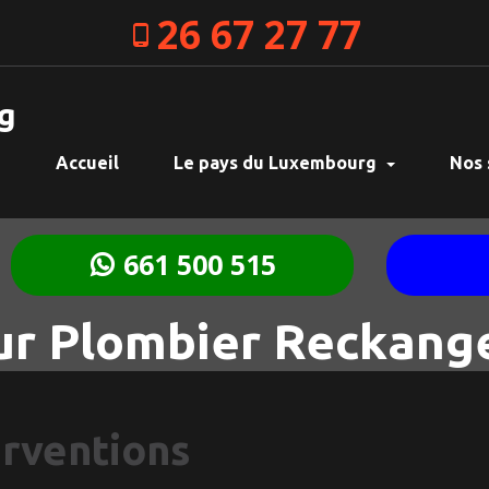
26 67 27 77
g
Accueil
Le pays du Luxembourg
Nos 
661 500 515
r Plombier Reckang
erventions