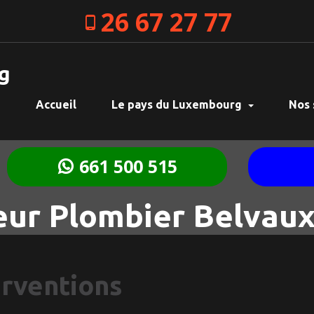
26 67 27 77
g
Accueil
Le pays du Luxembourg
Nos 
661 500 515
ur Plombier Belvau
erventions