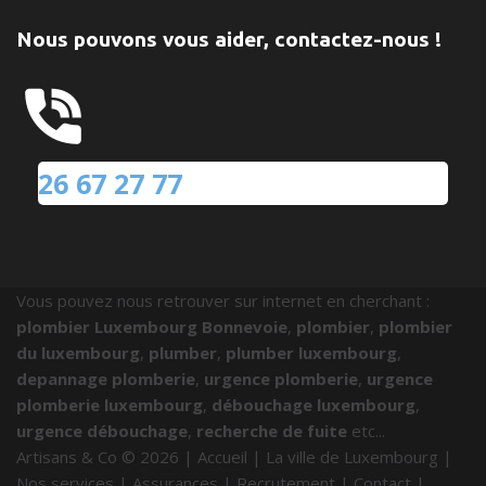
Nous pouvons vous aider, contactez-nous !
26 67 27 77
Vous pouvez nous retrouver sur internet en cherchant :
plombier Luxembourg Bonnevoie
,
plombier
,
plombier
du luxembourg
,
plumber
,
plumber luxembourg
,
depannage plomberie
,
urgence plomberie
,
urgence
plomberie luxembourg
,
débouchage luxembourg
,
urgence débouchage
,
recherche de fuite
etc...
Artisans & Co ©
2026
|
Accueil
|
La ville de Luxembourg
|
Nos services
|
Assurances
|
Recrutement
|
Contact
|