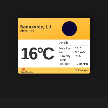
Bonnevoie, LU
clear sky
Details
16
°C
Feels like
16
°C
Wind
3.0 m/s
Humidity
79%
Precip
Pressure
1020 hPa
00:25 Aug 6