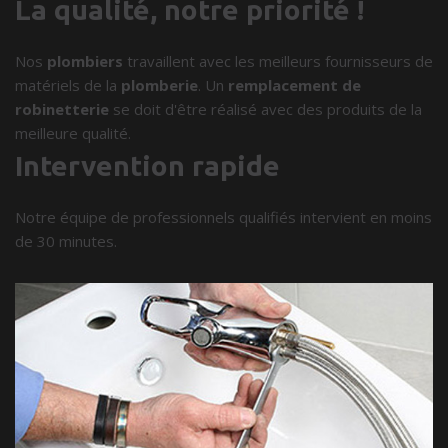
La qualité, notre priorité !
Nos
plombiers
travaillent avec les meilleurs fournisseurs de
matériels de la
plomberie
. Un
remplacement de
robinetterie
se doit d'être réalisé avec des produits de la
meilleure qualité.
Intervention rapide
Notre équipe de professionnels qualifiés intervient en moins
de 30 minutes.