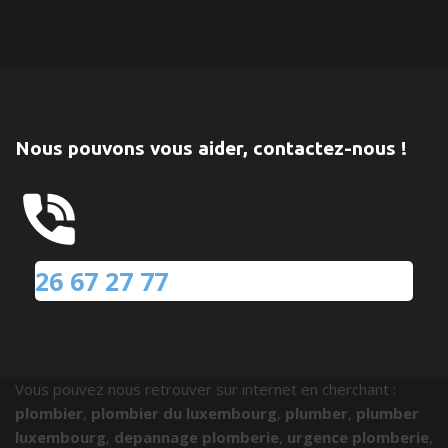
Nous pouvons vous aider, contactez-nous !
26 67 27 77
Vous pouvez nous retrouver sur internet en cherchant :
plombier
,
plombier du luxembourg
,
plumber
,
plumber
luxembourg
,
depannage plomberie
,
urgence plomberie
,