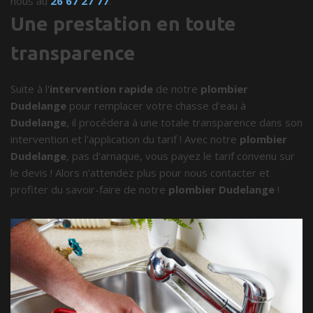
nous au
26 67 27 77
.
Une prestation en toute
transparence
Suite à l'
intervention rapide
de notre
plombier
Dudelange
pour remplacer votre chasse d'eau à
Dudelange
, il procédera à une totale transparence dans son
intervention et l'application du tarif ! Avec notre
plombier
Dudelange
, pas d'arnaque, vous payez le tarif convenu sur
le devis ! Alors n'attendez plus pour nous contacter et
profiter du savoir-faire de notre
plombier Dudelange
!