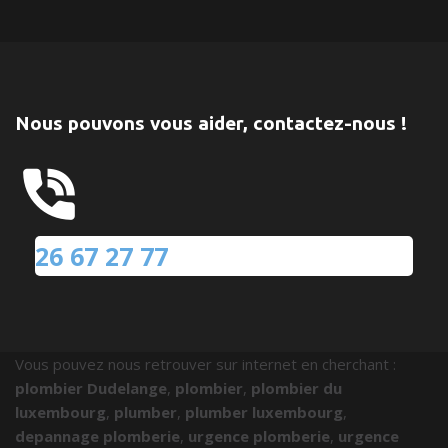
Nous pouvons vous aider, contactez-nous !
26 67 27 77
Vous pouvez nous retrouver sur internet en cherchant :
plombier Dudelange
,
plombier
,
plombier du
luxembourg
,
plumber
,
plumber luxembourg
,
depannage plomberie
,
urgence plomberie
,
urgence