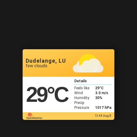
Dudelange, LU
few clouds
Details
29
°C
Feels like
29
°C
Wind
3.0 m/s
Humidity
30%
Precip
Pressure
1017 hPa
13:44 Aug 8