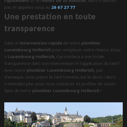
rapidement
et en
moins de 30 minutes
. Alors n'hésitez
pas et appelez-nous au
26 67 27 77
.
Une prestation en toute
transparence
Suite à l'
intervention rapide
de notre
plombier
Luxembourg Hollerich
pour remplacer votre chasse d'eau
à
Luxembourg Hollerich
, il procédera à une totale
transparence dans son intervention et l'application du tarif !
Avec notre
plombier Luxembourg Hollerich
, pas
d'arnaque, vous payez le tarif convenu sur le devis ! Alors
n'attendez plus pour nous contacter et profiter du savoir-
faire de notre
plombier Luxembourg Hollerich
!