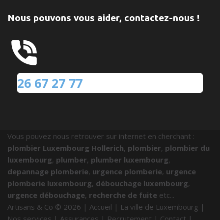
Nous pouvons vous aider, contactez-nous !
26 67 27 77
Vous pouvez nous retrouver sur internet en cherchant :
plombier Luxembourg Hollerich
,
plombier
,
plombier du
luxembourg
,
plumber
,
plumber luxembourg
,
depannage plomberie
,
urgence plomberie
,
urgence
plomberie luxembourg
,
débouchage luxembourg
,
urgence débouchage
,
recherche de fuite
etc...
Artisans & Co ©
2026
|
Accueil
|
La ville de Luxembourg
|
Nos services
|
Assurances
|
Recrutement
|
Contact
|