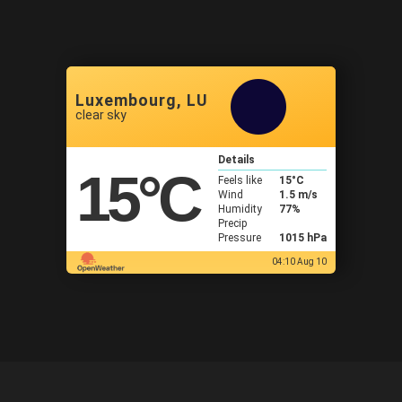
Luxembourg, LU
clear sky
Details
15
°C
Feels like
15
°C
Wind
1.5 m/s
Humidity
77%
Precip
Pressure
1015 hPa
04:10 Aug 10