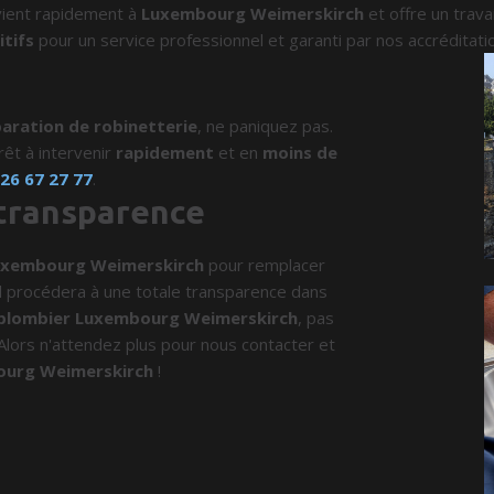
vient rapidement à
Luxembourg Weimerskirch
et offre un trava
itifs
pour un service professionnel et garanti par nos accréditat
aration de robinetterie
, ne paniquez pas.
rêt à intervenir
rapidement
et en
moins de
u
26 67 27 77
.
 transparence
uxembourg Weimerskirch
pour remplacer
 il procédera à une totale transparence dans
plombier Luxembourg Weimerskirch
, pas
 Alors n'attendez plus pour nous contacter et
ourg Weimerskirch
!