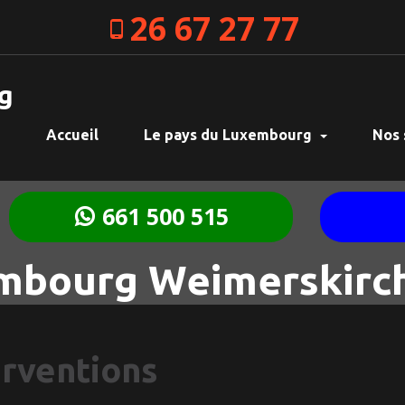
26 67 27 77
g
Accueil
Le pays du Luxembourg
Nos 
661 500 515
mbourg Weimerskirc
erventions