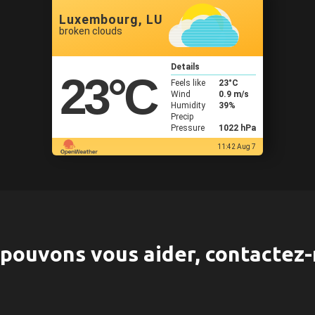
Luxembourg, LU
broken clouds
Details
23
°C
Feels like
23
°C
Wind
0.9 m/s
Humidity
39%
Precip
Pressure
1022 hPa
11:42 Aug 7
pouvons vous aider, contactez-